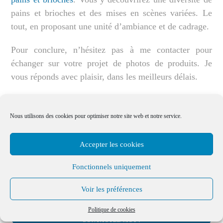
pains et brioches et des mises en scènes variées. Le
tout, en proposant une unité d’ambiance et de cadrage.
Pour conclure, n’hésitez pas à me contacter pour
échanger sur votre projet de photos de produits. Je
vous réponds avec plaisir, dans les meilleurs délais.
Nous utilisons des cookies pour optimiser notre site web et notre service.
Accepter les cookies
Fonctionnels uniquement
Un projet, des questions ?
Je serai ravi de vous conseiller et de vous accompagner
Voir les préférences
tout au long de votre projet.
Politique de cookies
CONTACTEZ MOI !