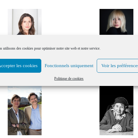
 utilisons des cookies pour optimiser notre site web et notre service.
ccepter les cookies
Fonctionnels uniquement
Voir les préférence
Portraits corporate en situation
Portraits couleur
Politique de cookies